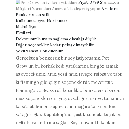
Fiyat:
37.99 $
Amazon
Müşteri Yorumları
Amazon'da alışveriş yapın
Artıları:
Funky roman stili
Kullanım seçenekleri sunar
Makul fiyat
Eksileri:
Dekorunuzla uyum sağlama olasılığı düşük
Diğer seçenekler kadar peluş olmayabilir
Şekil zamanla bükülebilir
Gerçekten benzersiz bir şey istiyorsanız, Pet
Grow'un bu korkak kedi yataklarına bir göz atmak
isteyeceksiniz. Muz, yeşil muz, İsviçre rulosu ve tabii
ki flamingo gibi çılgın seçeneklerde mevcuttur.
Flamingo ve Swiss roll kesinlikle benzersiz olsa da,
muz seçenekleri en iyi işlevselliği sunar ve tamamen
kapatılabilen bir kapağı olan mağara tarzı bir kedi
yatağı sağlar. Kapatıldığında, üst kısımdaki küçük bir
delik havalandırma sağlar. Suya dayanıklı kaplama