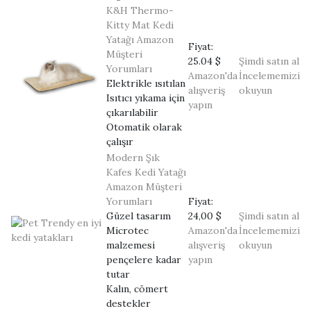
K&H Thermo-
Kitty Mat Kedi
Yatağı
Amazon
Fiyat:
Müşteri
25.04 $
Şimdi satın al
Yorumları
Amazon'da
İncelememizi
Elektrikle ısıtılan
alışveriş
okuyun
Isıtıcı yıkama için
yapın
çıkarılabilir
Otomatik olarak
çalışır
Modern Şık
Kafes Kedi Yatağı
Amazon Müşteri
Yorumları
Fiyat:
Güzel tasarım
24,00 $
Şimdi satın al
Microtec
Amazon'da
İncelememizi
malzemesi
alışveriş
okuyun
pençelere kadar
yapın
tutar
Kalın, cömert
destekler