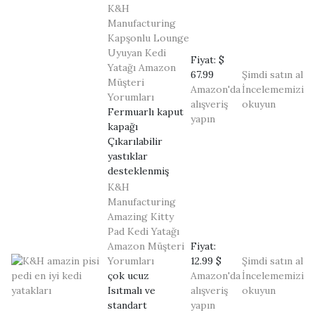
K&H
Manufacturing
Kapşonlu Lounge
Uyuyan Kedi
Fiyat:
$
Yatağı
Amazon
67.99
Şimdi satın al
Müşteri
Amazon'da
İncelememizi
Yorumları
alışveriş
okuyun
Fermuarlı kaput
yapın
kapağı
Çıkarılabilir
yastıklar
desteklenmiş
K&H
Manufacturing
Amazing Kitty
Pad Kedi Yatağı
Amazon Müşteri
Fiyat:
Yorumları
12.99 $
Şimdi satın al
çok ucuz
Amazon'da
İncelememizi
Isıtmalı ve
alışveriş
okuyun
standart
yapın