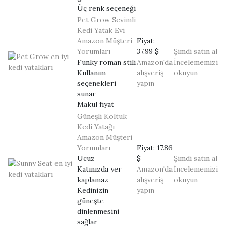
Üç renk seçeneği
Pet Grow Sevimli
Kedi Yatak Evi
Amazon Müşteri
Fiyat:
Yorumları
37.99 $
Şimdi satın al
Funky roman stili
Amazon'da
İncelememizi
Kullanım
alışveriş
okuyun
seçenekleri
yapın
sunar
Makul fiyat
Güneşli Koltuk
Kedi Yatağı
Amazon Müşteri
Yorumları
Fiyat:
17.86
Ucuz
$
Şimdi satın al
Katınızda yer
Amazon'da
İncelememizi
kaplamaz
alışveriş
okuyun
Kedinizin
yapın
güneşte
dinlenmesini
sağlar