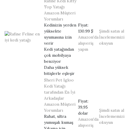
Rafine Kedi Kitty
Top Yatağı
Amazon Müşteri
Yorumları
Kedinizin yerden
Fiyat:
yüksekte
130.99 $
Şimdi satın al
uyumasına izin
Amazon'da
İncelememizi
verir
alışveriş
okuyun
Kedi yatağından
yapın
çok mobilyaya
benziyor
Daha yüksek
bitişlerle eşleşir
Sheri Pet Igloo
Kedi Yatağı
tarafından En İyi
Arkadaşlar
Fiyat:
Amazon Müşteri
39,95
Yorumları
Şimdi satın al
dolar
Rahat, ultra
İncelememizi
Amazon'da
yumuşak kumaş
okuyun
alışveriş
Yıkama için