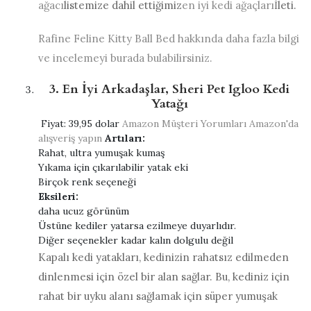
ağacı
listemize dahil ettiğimiz
en iyi kedi ağaçları
İleti.
Rafine Feline Kitty Ball Bed hakkında daha fazla bilgi
ve incelemeyi burada bulabilirsiniz.
3. En İyi Arkadaşlar, Sheri Pet Igloo Kedi
Yatağı
Fiyat:
39,95 dolar
Amazon Müşteri Yorumları
Amazon'da
alışveriş yapın
Artıları:
Rahat, ultra yumuşak kumaş
Yıkama için çıkarılabilir yatak eki
Birçok renk seçeneği
Eksileri:
daha ucuz görünüm
Üstüne kediler yatarsa ​​ezilmeye duyarlıdır.
Diğer seçenekler kadar kalın dolgulu değil
Kapalı kedi yatakları, kedinizin rahatsız edilmeden
dinlenmesi için özel bir alan sağlar. Bu, kediniz için
rahat bir uyku alanı sağlamak için süper yumuşak