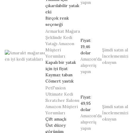
yapın
çıkarılabilir yatak
eki
Birçok renk
seçeneği
Armarkat Mağara
Şeklinde Kedi
Fiyat:
Yatağı
Amazon
19,46
Müşteri
Şimdi satın al
dolar
Yorumları
İncelememizi
Amazon'da
Kapalı bir yatak
okuyun
alışveriş
için iyi fiyat
yapın
Kaymaz taban
Cömert yastık
PetFusion
Ultimate Kedi
Fiyat:
Scratcher Salonu
49,95
Amazon Müşteri
Şimdi satın al
dolar
Yorumları
İncelememizi
Amazon'da
Çift amaçlı
okuyun
alışveriş
Üst düzey
yapın
görünüm