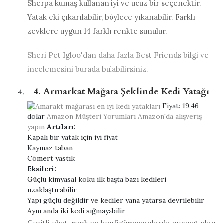
Sherpa kumaş kullanan iyi ve ucuz bir seçenektir.
Yatak eki çıkarılabilir, böylece yıkanabilir. Farklı
zevklere uygun 14 farklı renkte sunulur.
Sheri Pet Igloo'dan daha fazla Best Friends bilgi ve
incelemesini burada bulabilirsiniz.
4. Armarkat Mağara Şeklinde Kedi Yatağı
Fiyat:
19,46
dolar
Amazon Müşteri Yorumları
Amazon'da alışveriş
yapın
Artıları:
Kapalı bir yatak için iyi fiyat
Kaymaz taban
Cömert yastık
Eksileri:
Güçlü kimyasal koku ilk başta bazı kedileri
uzaklaştırabilir
Yapı güçlü değildir ve kediler yana yatarsa ​​devrilebilir
Aynı anda iki kedi sığmayabilir
Çeşitli ebat, renk ve konfigürasyonlarda mevcut olan