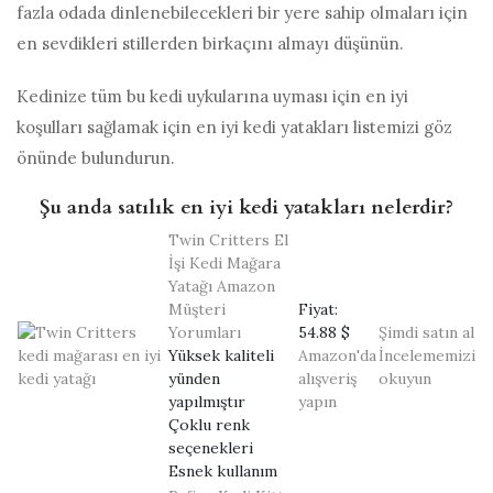
fazla odada dinlenebilecekleri bir yere sahip olmaları için
en sevdikleri stillerden birkaçını almayı düşünün.
Kedinize tüm bu kedi uykularına uyması için en iyi
koşulları sağlamak için en iyi kedi yatakları listemizi göz
önünde bulundurun.
Şu anda satılık en iyi kedi yatakları nelerdir?
Twin Critters El
İşi Kedi Mağara
Yatağı
Amazon
Müşteri
Fiyat:
Yorumları
54.88 $
Şimdi satın al
Yüksek kaliteli
Amazon'da
İncelememizi
yünden
alışveriş
okuyun
yapılmıştır
yapın
Çoklu renk
seçenekleri
Esnek kullanım