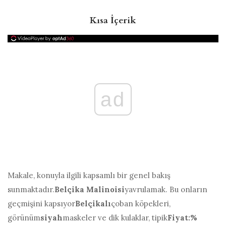
Kısa İçerik
ad
Makale, konuyla ilgili kapsamlı bir genel bakış
sunmaktadır.
Belçika Malinoisi
yavrulamak. Bu onların
geçmişini kapsıyor
Belçikalı
çoban köpekleri,
görünüm
siyah
maskeler ve dik kulaklar, tipik
Fiyat:%