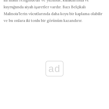
ila maun rengindedir ve yüzünde, kulaklarında ve
kuyruğunda siyah işaretler vardır. Bazı Belçikalı
Malinois'lerin vücutlarında daha koyu bir kaplama olabilir
ve bu onlara iki tonlu bir görünüm kazandırır.
ad