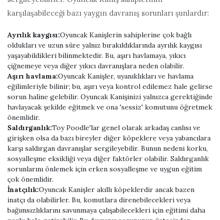
karşılaşabileceği bazı yaygın davranış sorunları şunlardır:
Ayrılık kaygısı:
Oyuncak Kanişlerin sahiplerine çok bağlı
oldukları ve uzun süre yalnız bırakıldıklarında ayrılık kaygısı
yaşayabildikleri bilinmektedir. Bu, aşırı havlamaya, yıkıcı
çiğnemeye veya diğer yıkıcı davranışlara neden olabilir.
Aşırı havlama:
Oyuncak Kanişler, uyanıklıkları ve havlama
eğilimleriyle bilinir; bu, aşırı veya kontrol edilemez hale gelirse
sorun haline gelebilir. Oyuncak Kanişinizi yalnızca gerektiğinde
havlayacak şekilde eğitmek ve ona 'sessiz' komutunu öğretmek
önemlidir.
Saldırganlık:
Toy Poodle'lar genel olarak arkadaş canlısı ve
girişken olsa da bazı bireyler diğer köpeklere veya yabancılara
karşı saldırgan davranışlar sergileyebilir. Bunun nedeni korku,
sosyalleşme eksikliği veya diğer faktörler olabilir. Saldırganlık
sorunlarını önlemek için erken sosyalleşme ve uygun eğitim
çok önemlidir.
İnatçılık:
Oyuncak Kanişler akıllı köpeklerdir ancak bazen
inatçı da olabilirler. Bu, komutlara direnebilecekleri veya
bağımsızlıklarını savunmaya çalışabilecekleri için eğitimi daha