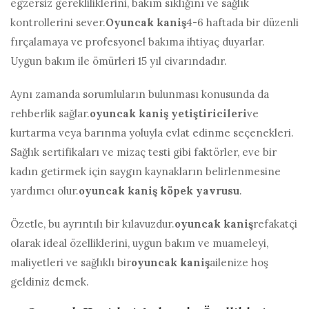
egzersiz gerekliliklerini, bakım sıklığını ve sağlık
kontrollerini sever.
Oyuncak kaniş
4-6 haftada bir düzenli
fırçalamaya ve profesyonel bakıma ihtiyaç duyarlar.
Uygun bakım ile ömürleri 15 yıl civarındadır.
Aynı zamanda sorumluların bulunması konusunda da
rehberlik sağlar.
oyuncak kaniş yetiştiricileri
ve
kurtarma veya barınma yoluyla evlat edinme seçenekleri.
Sağlık sertifikaları ve mizaç testi gibi faktörler, eve bir
kadın getirmek için saygın kaynakların belirlenmesine
yardımcı olur.
oyuncak kaniş köpek yavrusu
.
Özetle, bu ayrıntılı bir kılavuzdur.
oyuncak kaniş
refakatçi
olarak ideal özelliklerini, uygun bakım ve muameleyi,
maliyetleri ve sağlıklı bir
oyuncak kaniş
ailenize hoş
geldiniz demek.