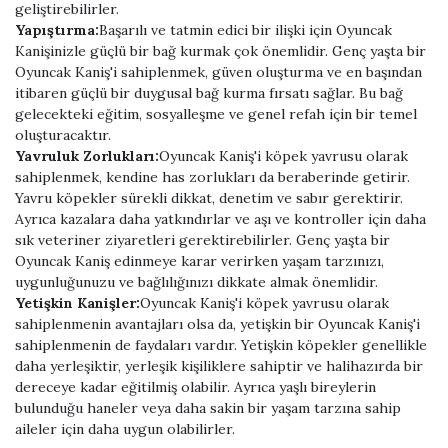
geliştirebilirler.
Yapıştırma:
Başarılı ve tatmin edici bir ilişki için Oyuncak
Kanişinizle güçlü bir bağ kurmak çok önemlidir. Genç yaşta bir
Oyuncak Kaniş'i sahiplenmek, güven oluşturma ve en başından
itibaren güçlü bir duygusal bağ kurma fırsatı sağlar. Bu bağ
gelecekteki eğitim, sosyalleşme ve genel refah için bir temel
oluşturacaktır.
Yavruluk Zorlukları:
Oyuncak Kaniş'i köpek yavrusu olarak
sahiplenmek, kendine has zorlukları da beraberinde getirir.
Yavru köpekler sürekli dikkat, denetim ve sabır gerektirir.
Ayrıca kazalara daha yatkındırlar ve aşı ve kontroller için daha
sık veteriner ziyaretleri gerektirebilirler. Genç yaşta bir
Oyuncak Kaniş edinmeye karar verirken yaşam tarzınızı,
uygunluğunuzu ve bağlılığınızı dikkate almak önemlidir.
Yetişkin Kanişler:
Oyuncak Kaniş'i köpek yavrusu olarak
sahiplenmenin avantajları olsa da, yetişkin bir Oyuncak Kaniş'i
sahiplenmenin de faydaları vardır. Yetişkin köpekler genellikle
daha yerleşiktir, yerleşik kişiliklere sahiptir ve halihazırda bir
dereceye kadar eğitilmiş olabilir. Ayrıca yaşlı bireylerin
bulunduğu haneler veya daha sakin bir yaşam tarzına sahip
aileler için daha uygun olabilirler.