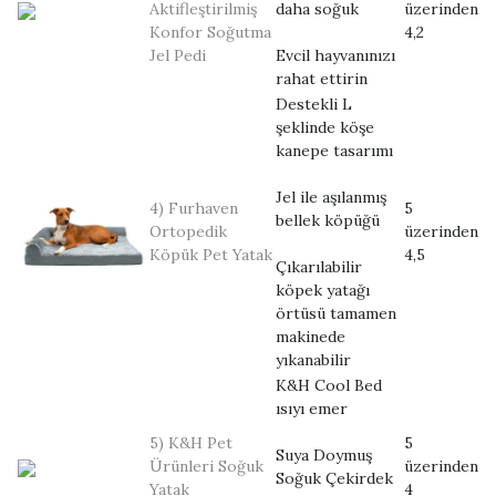
Aktifleştirilmiş
daha soğuk
üzerinden
Konfor Soğutma
4,2
Jel Pedi
Evcil hayvanınızı
rahat ettirin
Destekli L
şeklinde köşe
kanepe tasarımı
Jel ile aşılanmış
4) Furhaven
5
bellek köpüğü
Ortopedik
üzerinden
Köpük Pet Yatak
4,5
Çıkarılabilir
köpek yatağı
örtüsü tamamen
makinede
yıkanabilir
K&H Cool Bed
ısıyı emer
5) K&H Pet
5
Suya Doymuş
Ürünleri Soğuk
üzerinden
Soğuk Çekirdek
Yatak
4