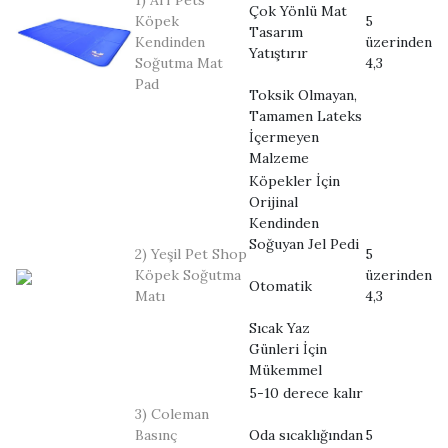
1) Arf Pets
Çok Yönlü Mat
Köpek
5
Tasarım
Kendinden
üzerinden
Yatıştırır
Soğutma Mat
4,3
Pad
Toksik Olmayan,
Tamamen Lateks
İçermeyen
Malzeme
Köpekler İçin
Orijinal
Kendinden
Soğuyan Jel Pedi
2) Yeşil Pet Shop
5
Köpek Soğutma
üzerinden
Otomatik
Matı
4,3
Sıcak Yaz
Günleri İçin
Mükemmel
5-10 derece kalır
3) Coleman
Basınç
Oda sıcaklığından
5