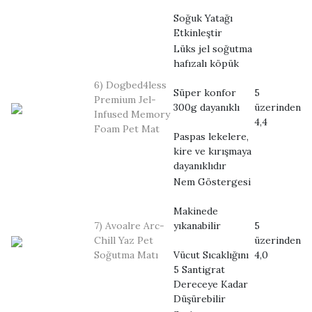
Soğuk Yatağı
Etkinleştir
Lüks jel soğutma
hafızalı köpük
6) Dogbed4less
Süper konfor
5
Premium Jel-
300g dayanıklı
üzerinden
Infused Memory
4,4
Foam Pet Mat
Paspas lekelere,
kire ve kırışmaya
dayanıklıdır
Nem Göstergesi
Makinede
7) Avoalre Arc-
yıkanabilir
5
Chill Yaz Pet
üzerinden
Soğutma Matı
Vücut Sıcaklığını
4,0
5 Santigrat
Dereceye Kadar
Düşürebilir