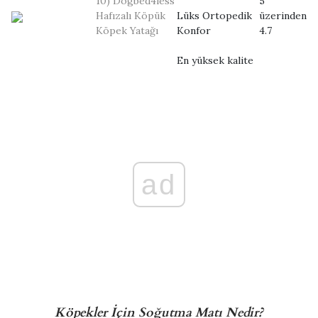
10) Dogbed4less
5
Hafızalı Köpük
Lüks Ortopedik
üzerinden
Köpek Yatağı
Konfor
4.7
En yüksek kalite
ad
Köpekler İçin Soğutma Matı Nedir?