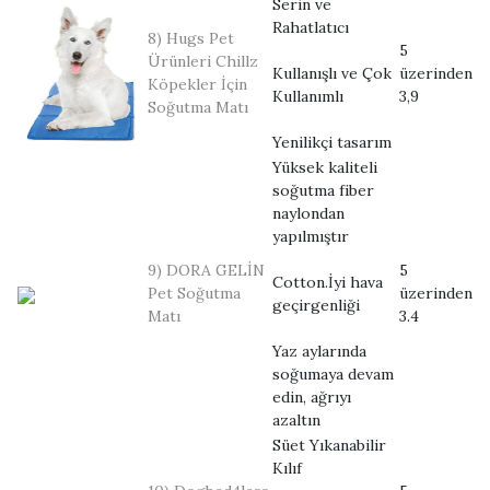
Serin ve
Rahatlatıcı
8) Hugs Pet
5
Ürünleri Chillz
Kullanışlı ve Çok
üzerinden
Köpekler İçin
Kullanımlı
3,9
Soğutma Matı
Yenilikçi tasarım
Yüksek kaliteli
soğutma fiber
naylondan
yapılmıştır
9) DORA GELİN
5
Cotton.İyi hava
Pet Soğutma
üzerinden
geçirgenliği
Matı
3.4
Yaz aylarında
soğumaya devam
edin, ağrıyı
azaltın
Süet Yıkanabilir
Kılıf