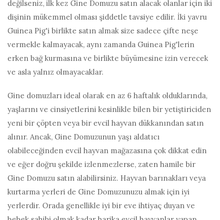
değilseniz, ilk kez Gine Domuzu satın alacak olanlar için iki
dişinin mükemmel olması şiddetle tavsiye edilir. İki yavru
Guinea Pig'i birlikte satın almak size sadece çifte neşe
vermekle kalmayacak, aynı zamanda Guinea Pig'lerin
erken bağ kurmasına ve birlikte büyümesine izin verecek
ve asla yalnız olmayacaklar.
Gine domuzları ideal olarak en az 6 haftalık olduklarında,
yaşlarını ve cinsiyetlerini kesinlikle bilen bir yetiştiriciden
yeni bir çöpten veya bir evcil hayvan dükkanından satın
alınır. Ancak, Gine Domuzunun yaşı aldatıcı
olabileceğinden evcil hayvan mağazasına çok dikkat edin
ve eğer doğru şekilde izlenmezlerse, zaten hamile bir
Gine Domuzu satın alabilirsiniz. Hayvan barınakları veya
kurtarma yerleri de Gine Domuzunuzu almak için iyi
yerlerdir. Orada genellikle iyi bir eve ihtiyaç duyan ve
bebek sahibi olmak kadar harika evcil hayvanlar yapan