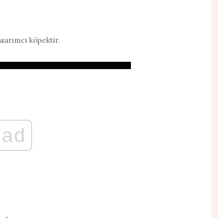
asarımcı köpektir.
ad