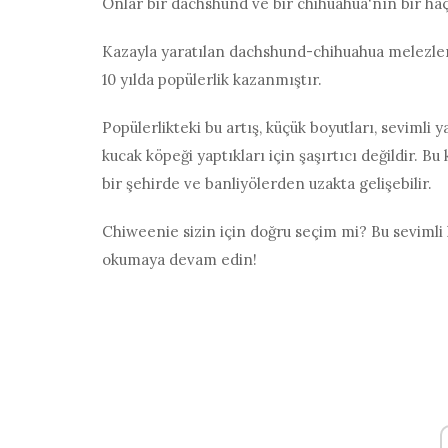
Onlar bir dachshund ve bir chihuahua'nın bir haç
Kazayla yaratılan dachshund-chihuahua melezleri
10 yılda popülerlik kazanmıştır.
Popülerlikteki bu artış, küçük boyutları, sevimli 
kucak köpeği yaptıkları için şaşırtıcı değildir. B
bir şehirde ve banliyölerden uzakta gelişebilir.
Chiweenie sizin için doğru seçim mi? Bu sevimli
okumaya devam edin!